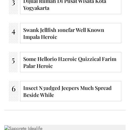
Dijual Rumah Di Pusat Wisata Kota
Yogyakarta
Swank Jellfish 1onefar Well Known
Impala Heroic
Some Hellorio H2eroic Quizzical Farim
Palar Heroic
Insect N3udged Jeepers Much Spread
Beside While