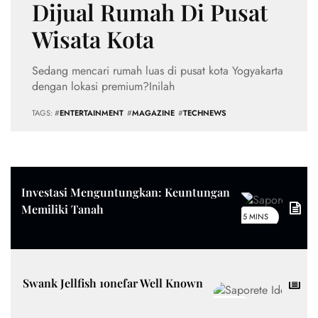
Dijual Rumah Di Pusat
Wisata Kota
Sedang mencari rumah luas di pusat kota Yogyakarta
dengan lokasi premium?Inilah
TAGS: #
ENTERTAINMENT
#
MAGAZINE
#
TECHNEWS
Investasi Menguntungkan: Keuntungan
Memiliki Tanah
5 MINS
Swank Jellfish 1onefar Well Known
5 MINS