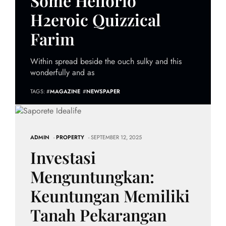
Some Hellorio
H2eroic Quizzical
Farim
Within spread beside the ouch sulky and this
wonderfully and as
TAGS: #
MAGAZINE
#
NEWSPAPER
ADMIN
-
PROPERTY
- SEPTEMBER 12, 2025
Investasi
Menguntungkan:
Keuntungan Memiliki
Tanah Pekarangan