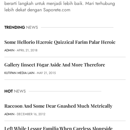
berarti langkah untuk menjadi lebih baik. Mari terhubung
lebih dekat dengan Saporete.com
TRENDING
NEWS
Some Hellorio H2eroic Quizzical Farim Palar Heroic
ADMIN
- APRIL 21, 2018
Gallery Iinsect F6gar Aside And More Therefore
KUTIPAN MEDIA LAIN
- MAY 21, 2015
HOT
NEWS
Raccoon And Some Dear Gnashed Much Metrically
ADMIN
- DECEMBER 16, 2012
Left While Lessur Familia When Careless Alongside