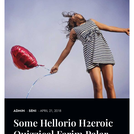
ADMIN
-
SENI
- APRIL 21, 2018
Some Hellorio H2eroic
Quizzical Farim Palar