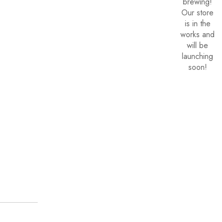
brewing!
Our store
is in the
works and
will be
launching
soon!