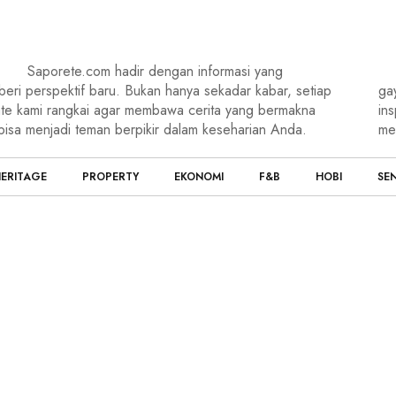
Saporete.com hadir dengan informasi yang
eri perspektif baru. Bukan hanya sekadar kabar, setiap
ga
te kami rangkai agar membawa cerita yang bermakna
ins
bisa menjadi teman berpikir dalam keseharian Anda.
me
ERITAGE
PROPERTY
EKONOMI
F&B
HOBI
SEN