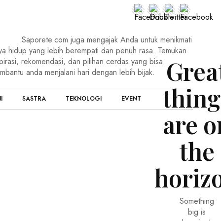
Saporete.com juga mengajak Anda untuk menikmati
ya hidup yang lebih berempati dan penuh rasa. Temukan
Grea
pirasi, rekomendasi, dan pilihan cerdas yang bisa
mbantu anda menjalani hari dengan lebih bijak.
thing
I
SASTRA
TEKNOLOGI
EVENT
are o
the
horiz
Something
big is