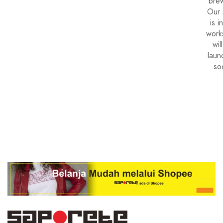
brew
Our 
is i
work
wil
laun
so