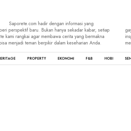
Saporete.com hadir dengan informasi yang
eri perspektif baru. Bukan hanya sekadar kabar, setiap
ga
te kami rangkai agar membawa cerita yang bermakna
ins
bisa menjadi teman berpikir dalam keseharian Anda.
me
ERITAGE
PROPERTY
EKONOMI
F&B
HOBI
SEN