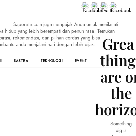
Saporete.com juga mengajak Anda untuk menikmati
ya hidup yang lebih berempati dan penuh rasa. Temukan
Grea
pirasi, rekomendasi, dan pilihan cerdas yang bisa
mbantu anda menjalani hari dengan lebih bijak.
thing
I
SASTRA
TEKNOLOGI
EVENT
are o
the
horiz
Something
big is