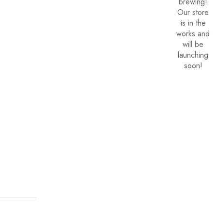
brewing!
Our store
is in the
works and
will be
launching
soon!