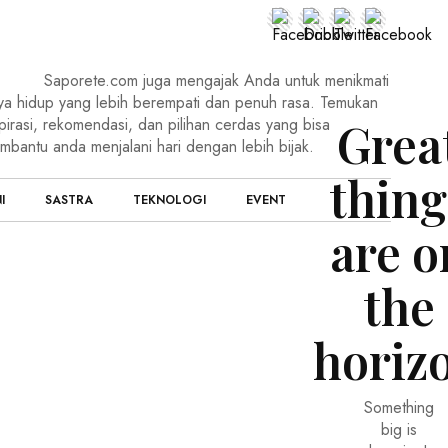
Saporete.com juga mengajak Anda untuk menikmati
ya hidup yang lebih berempati dan penuh rasa. Temukan
Grea
pirasi, rekomendasi, dan pilihan cerdas yang bisa
mbantu anda menjalani hari dengan lebih bijak.
thing
I
SASTRA
TEKNOLOGI
EVENT
are o
the
horiz
Something
big is