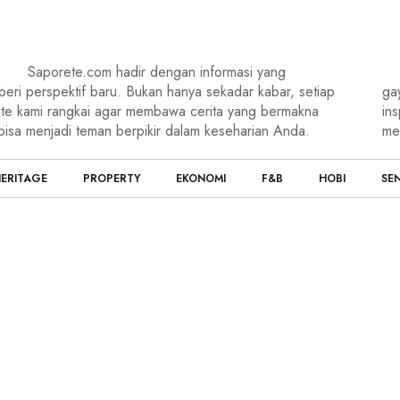
Saporete.com hadir dengan informasi yang
eri perspektif baru. Bukan hanya sekadar kabar, setiap
ga
te kami rangkai agar membawa cerita yang bermakna
ins
bisa menjadi teman berpikir dalam keseharian Anda.
me
ERITAGE
PROPERTY
EKONOMI
F&B
HOBI
SEN