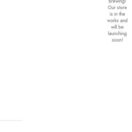
brewing!
Our store
is in the
works and
will be
launching
soon!